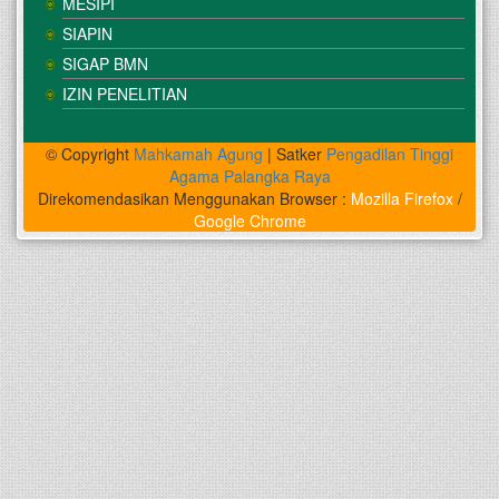
MESIPI
SIAPIN
SIGAP BMN
IZIN PENELITIAN
© Copyright
Mahkamah Agung
| Satker
Pengadilan Tinggi
Agama Palangka Raya
Direkomendasikan Menggunakan Browser :
Mozilla Firefox
/
Google Chrome