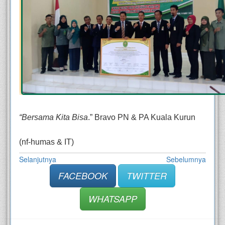
“Bersama Kita Bisa
.” Bravo PN & PA Kuala Kurun
(nf-humas & IT)
Selanjutnya
Sebelumnya
FACEBOOK
TWITTER
WHATSAPP