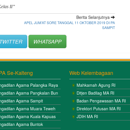
elas II”
Berita Selanjutnya
APEL JUM’AT SORE TANGGAL 11 OKTOBER 2019 DI PA
SAMPIT
TWITTER
WHATSAPP
PA Se-Kalteng
Web Kelembagaan
ngadilan Agama Palangka Raya
Mahkamah Agung RI
ngadilan Agama Pangkalan Bun
Ditjen Badilag MA RI
ngadilan Agama Sampit
Badan Pengawasan MA RI
ngadilan Agama Muara Teweh
Direktori Putusan MA RI
ngadilan Agama Kuala Kapuas
JDIH MA RI
ngadilan Agama Buntok