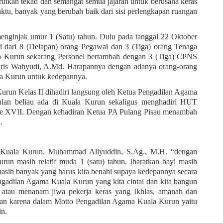
utkan tekad dan semangat semua jajaran untuk berusaha keras 
ktu, banyak yang berubah baik dari sisi perlengkapan ruangan 
nginjak umur 1 (Satu) tahun. Dulu pada tanggal 22 Oktober 
i dari 8 (Delapan) orang Pegawai dan 3 (Tiga) orang Tenaga 
a Kurun sekarang Personel bertambah dengan 3 (Tiga) CPNS 
 Aris Wahyudi, A.Md. Harapannya dengan adanya orang-orang 
a Kurun untuk kedepannya.
un Kelas II dihadiri langsung oleh Ketua Pengadilan Agama 
ulan beliau ada di Kuala Kurun sekaligus menghadiri HUT 
e XVII. Dengan kehadiran Ketua PA Pulang Pisau menambah 
. 
 Kuala Kurun, Muhammad Aliyuddin, S.Ag., M.H. “dengan 
n masih relatif muda 1 (satu) tahun. Ibaratkan bayi masih 
sih banyak yang harus kita benahi supaya kedepannya secara 
dilan Agama Kuala Kurun yang kita cintai dan kita bangun 
atau menanam jiwa pekerja keras yang Ikhlas, amanah dan 
penuh tanggung jawab, selalu menjalin kebersamaan karena dalam Motto Pengadilan Agama Kuala Kurun yaitu 
n. 