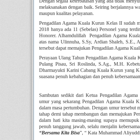
Dengan segala keterbatasan yang ada tidak menyur
melaksanakan dengan baik. Seiring berjalannya wa
maupun kualitas pelayanan.
Pengadilan Agama Kuala Kurun Kelas II sudah me
2018 hanya ada 11 (Sebelas) Personel yang terdir
Honorer. Alhamdulillah  Pengadilan Agama Kual
atas nama Ulinnuha, S.Sy, Ardian Shaleh, S.E.,
tersebut dapat memajukan Pengadilan Agama Kual
Perayaan Ulang Tahun Pengadilan Agama Kuala Kur
Pulang Pisau, Sri Roslinda, S.Ag., M.H. Kebet
Dharmayukti Karini Cabang Kuala Kurun yang K
suasana penuh kebahagian dan penuh kebersamaan
Sambutan sedikit dari Ketua Pengadilan Agama
umur yang sekarang Pengadilan Agama Kuala Kuru
dalam masa pertumbuhan. Dengan umur tersebut ma
tahap demi tahap membangun dan memajukan Penga
dalam hati kita masing-masing supaya memupuk 
“Bersama Kita Bisa
”, “ Kata Muhammad Aliyuddi