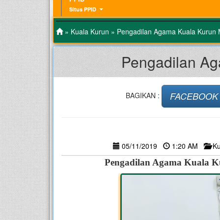
Situs PPID
»
Kuala Kurun
» Pengadilan Agama Kuala Kurun M
Pengadilan Ag
FACEBOOK
BAGIKAN :
05/11/2019
1:20 AM
Ku
Pengadilan Agama Kuala Ku