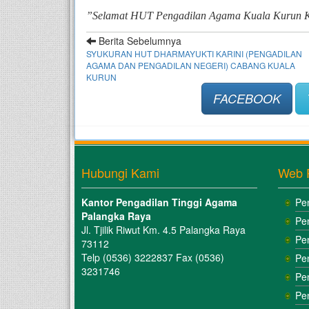
”Selamat HUT Pengadilan Agama Kuala Kurun K
Berita Sebelumnya
SYUKURAN HUT DHARMAYUKTI KARINI (PENGADILAN
AGAMA DAN PENGADILAN NEGERI) CABANG KUALA
KURUN
FACEBOOK
Hubungi Kami
Web 
Kantor Pengadilan Tinggi Agama
Pe
Palangka Raya
Pe
Jl. Tjilik Riwut Km. 4.5 Palangka Raya
Pe
73112
Telp (0536) 3222837 Fax (0536)
Pe
3231746
Pe
Pe