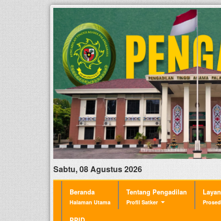
Sabtu, 08 Agustus 2026
Beranda
Tentang Pengadilan
Laya
Halaman Utama
Profil Satker
Prosed
PPID