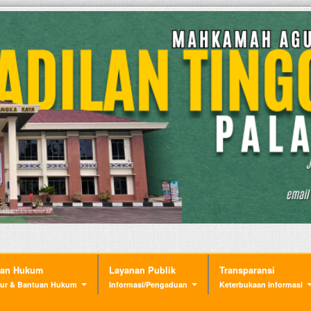
nan Hukum
Layanan Publik
Transparansi
ur & Bantuan Hukum
Informasi/Pengaduan
Keterbukaan Informasi