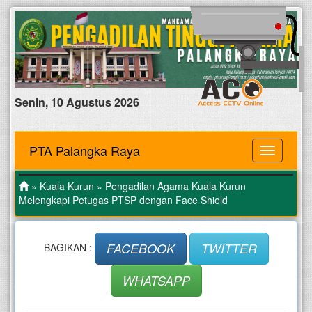
Senin, 10 Agustus 2026
PTA Palangka Raya
MENU
»
Kuala Kurun
» Pengadilan Agama Kuala Kurun
Melengkapi Petugas PTSP dengan Face Shield
FACEBOOK
TWITTER
BAGIKAN :
WHATSAPP