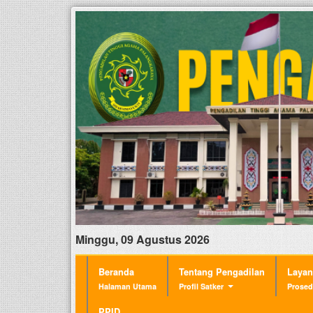
Minggu, 09 Agustus 2026
Beranda
Tentang Pengadilan
Laya
Halaman Utama
Profil Satker
Prosed
PPID