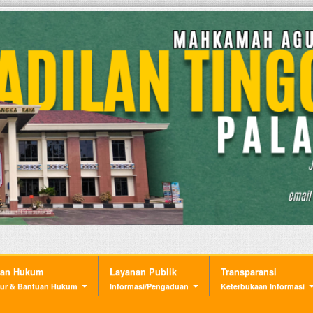
nan Hukum
Layanan Publik
Transparansi
ur & Bantuan Hukum
Informasi/Pengaduan
Keterbukaan Informasi