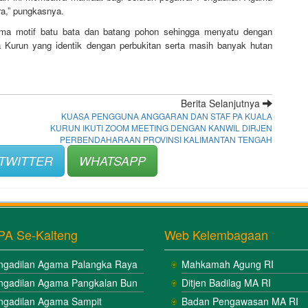
ra,” pungkasnya.
ma motif batu bata dan batang pohon sehingga menyatu dengan
 Kurun yang identik dengan perbukitan serta masih banyak hutan
Berita Selanjutnya
KUASA PENGGUNA ANGGARAN DAN STAF PA KUALA
KURUN IKUTI ZOOM MEETING DENGAN KANWIL DIRJEN
PERBENDAHARAAN PROVINSI KALIMANTAN TENGAH
TWITTER
WHATSAPP
PA Se-Kalteng
Web Kelembagaan
ngadilan Agama Palangka Raya
Mahkamah Agung RI
ngadilan Agama Pangkalan Bun
Ditjen Badilag MA RI
ngadilan Agama Sampit
Badan Pengawasan MA RI