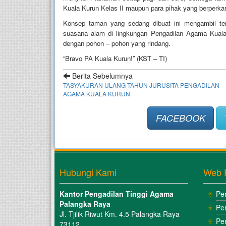
Kuala Kurun Kelas II maupun para pihak yang berperka
Konsep taman yang sedang dibuat ini mengambil te
suasana alam di lingkungan Pengadilan Agama Kuala
dengan pohon – pohon yang rindang.
“Bravo PA Kuala Kurun!” (KST – TI)
Berita Sebelumnya
TASYAKURAN ULANG TAHUN JURUSITA PENGADILAN
AGAMA KUALA KURUN
FACEBOOK
Hubungi Kami
Web 
Kantor Pengadilan Tinggi Agama
Pe
Palangka Raya
Pe
Jl. Tjilik Riwut Km. 4.5 Palangka Raya
Pe
73112