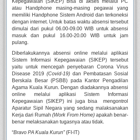
Kepegawaian (SIKEP) bisa di akses melalui PC 
atau Handphone masing-masing pegawai yang 
memiliki Handphone Sistem Android dan terkoneksi 
dengan internet. Untuk batas waktu absensi tersebut 
dimulai dari pukul 06.00-09.00 WIB untuk absensi 
masuk dan pukul 16.00-20.00 WIB untuk jam 
pulang.
Diberlakukannya absensi online melalui aplikasi 
Sistem Informasi Kepegawaian (SIKEP) tersebut 
yaitu untuk mencegah penyebaran Corona Virus 
Disease 2019 
(Covid-19)
 dan Pembatasan Sosial 
Berskala Besar (PSBB) pada Kantor Pengadilan 
Agama Kuala Kurun. Dengan diadakannya absensi 
online melalui aplikasi Sistem Informasi 
Kepegawaian (SIKEP) ini juga bisa  mengontrol 
Aparatur Sipil Negara yang sedang malaksanakan 
Kerja dari Rumah 
(Work From Home) 
apakah
benar-
benar melaksanakan tugasnya atau tidak.
“
Bravo PA Kuala Kurun” 
(FI-IT)