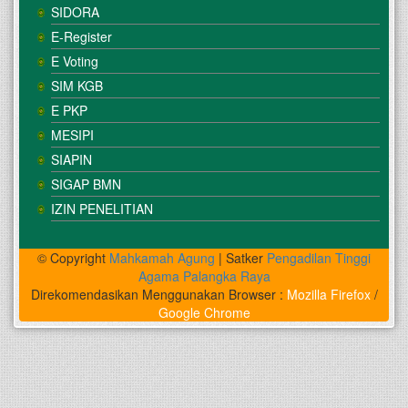
SIDORA
E-Register
E Voting
SIM KGB
E PKP
MESIPI
SIAPIN
SIGAP BMN
IZIN PENELITIAN
© Copyright
Mahkamah Agung
| Satker
Pengadilan Tinggi
Agama Palangka Raya
Direkomendasikan Menggunakan Browser :
Mozilla Firefox
/
Google Chrome