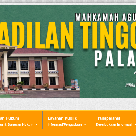
nan Hukum
Layanan Publik
Transparansi
ur & Bantuan Hukum
Informasi/Pengaduan
Keterbukaan Informasi