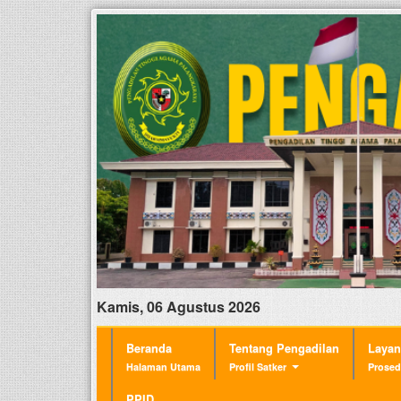
Kamis, 06 Agustus 2026
Beranda
Tentang Pengadilan
Laya
Halaman Utama
Profil Satker
Prosed
PPID