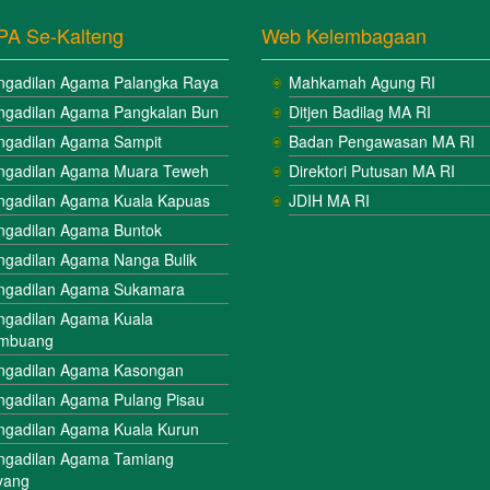
PA Se-Kalteng
Web Kelembagaan
ngadilan Agama Palangka Raya
Mahkamah Agung RI
ngadilan Agama Pangkalan Bun
Ditjen Badilag MA RI
ngadilan Agama Sampit
Badan Pengawasan MA RI
ngadilan Agama Muara Teweh
Direktori Putusan MA RI
ngadilan Agama Kuala Kapuas
JDIH MA RI
ngadilan Agama Buntok
ngadilan Agama Nanga Bulik
ngadilan Agama Sukamara
ngadilan Agama Kuala
mbuang
ngadilan Agama Kasongan
ngadilan Agama Pulang Pisau
ngadilan Agama Kuala Kurun
ngadilan Agama Tamiang
yang