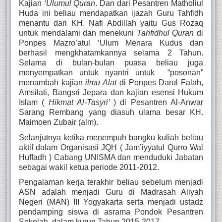
Kajian 
‘Ulumul Quran
. Dan dari Pesantren Matholiul 
Huda ini beliau mendapatkan ijazah Guru Tahfidh 
menantu dari KH. Nafi Abdillah yaitu Gus Rozaq 
untuk mendalami dan menekuni 
Tahfidhul Quran
 di 
Ponpes Mazro’atul ‘Ulum Menara Kudus dan 
berhasil mengkhatamkannya selama 2 Tahun. 
Selama di bulan-bulan puasa beliau juga 
menyempatkan untuk nyantri untuk  “posonan” 
menambah kajian 
ilmu Alat
 di Ponpes Darul Falah, 
Amsilati, Bangsri Jepara dan kajian esensi Hukum 
Islam ( 
Hikmat Al-Tasyri’ 
) di Pesantren Al-Anwar 
Sarang Rembang yang diasuh ulama besar KH. 
Maimoen Zubair (alm). 
Selanjutnya ketika menempuh bangku kuliah beliau 
aktif dalam Organisasi JQH ( Jam’iyyatul Qurro Wal 
Huffadh ) Cabang UNISMA dan menduduki Jabatan 
sebagai wakil ketua periode 2011-2012.
Pengalaman kerja terakhir beliau sebelum menjadi 
ASN adalah menjadi Guru di Madrasah Aliyah 
Negeri (MAN) III Yogyakarta serta menjadi ustadz 
pendamping siswa di asrama Pondok Pesantren 
Sekolah, dalam kurun Tahun 2015-2017.