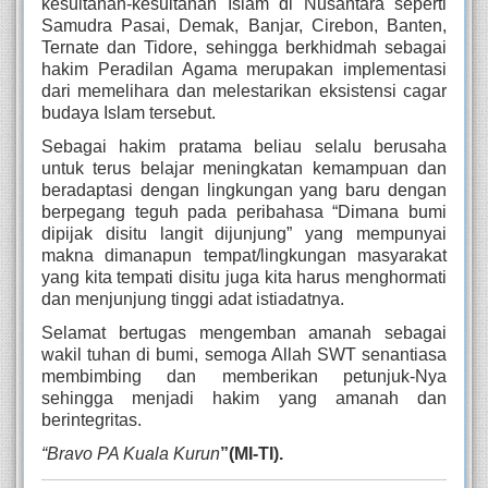
kesultanan-kesultanan Islam di Nusantara seperti 
Samudra Pasai, Demak, Banjar, Cirebon, Banten, 
Ternate dan Tidore, sehingga berkhidmah sebagai 
hakim Peradilan Agama merupakan implementasi 
dari memelihara dan melestarikan eksistensi cagar 
budaya Islam tersebut.
Sebagai hakim pratama beliau selalu berusaha 
untuk terus belajar meningkatan kemampuan dan 
beradaptasi dengan lingkungan yang baru dengan 
berpegang teguh pada peribahasa “Dimana bumi 
dipijak disitu langit dijunjung” yang mempunyai 
makna dimanapun tempat/lingkungan masyarakat 
yang kita tempati disitu juga kita harus menghormati 
dan menjunjung tinggi adat istiadatnya. 
Selamat bertugas mengemban amanah sebagai 
wakil tuhan di bumi, semoga Allah SWT senantiasa 
membimbing dan memberikan petunjuk-Nya 
sehingga menjadi hakim yang amanah dan 
berintegritas.
“Bravo PA Kuala Kurun
”(MI-TI).