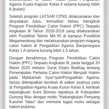
Agama Kuala Kapuas Kelas II selama kurang lebih 
6 (bulan).
Setelah program LATSAR CPNS dilaksanakan dan 
dinyatakan lulus, kemudian beliau mengikuti 
Program Pendidikan Calon Hakim (PPC) Terpadu 
Angkatan III Tahun 2018-2019 yang dilaksanakan 
oleh Pusdiklat Teknis MA RI di kampus Pusdiklat 
Megamendung dan melaksanakan program magang 
calon hakim di Pengadilan Agama Banjarnegara 
Kelas 1 A selama kurang lebih 1,5 tahun.
Dengan berakhirnya Program Pendidikan Calon 
Hakim (PPC) Terpadu Angkatan III, pada tanggal 20 
Maret 2020 melalui Surat Dirjen Badilag tentang 
Penempatan Pertama Calon Hakim Menjadi Hakim 
pada Mahkamah Syar’iyah/Pengadilan Agama, 
beliau ditempatkan kembali di satker asalnya yaitu 
di Pengadilan Agama Kuala Kurun Kelas II, kembali 
kepangkuan bumi Borneo tepatnya di Kabupaten 
Gunung Mas dengan motto “Habangkalan Penyang 
Karuhei Tatau” dan memulai tugas mulia sebagai 
hakim pratama.