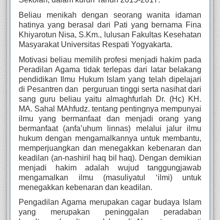
Beliau menikah dengan seorang wanita idaman 
hatinya yang berasal dari Pati yang bernama Fina 
Khiyarotun Nisa, S.Km., lulusan Fakultas Kesehatan 
Masyarakat Universitas Respati Yogyakarta. 
Motivasi beliau memilih profesi menjadi hakim pada 
Peradilan Agama tidak terlepas dari latar belakang 
pendidikan Ilmu Hukum Islam yang telah dipelajari 
di Pesantren dan  perguruan tinggi serta nasihat dari 
sang guru beliau yaitu almaghfurlah Dr. (Hc) KH. 
MA. Sahal MAhfudz. tentang pentingnya mempunyai 
ilmu yang bermanfaat dan menjadi orang yang 
bermanfaat (anfa’uhum linnas) melalui jalur ilmu 
hukum dengan mengamalkannya untuk membantu, 
memperjuangkan dan menegakkan kebenaran dan 
keadilan (an-nashiril haq bil haq). Dengan demikian 
menjadi hakim adalah wujud tanggungjawab 
mengamalkan ilmu (masuliyatul ‘ilmi) untuk 
menegakkan kebenaran dan keadilan.
Pengadilan Agama merupakan cagar budaya Islam 
yang merupakan peninggalan peradaban 