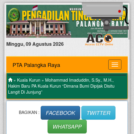
Minggu, 09 Agustus 2026
PTA Palangka Raya
MENU
»
Kuala Kurun
» Mohammad Imaduddin, S.Sy., M.H.,
Hakim Baru PA Kuala Kurun “Dimana Bumi Dipijak Disitu
Langit Di Junjung”
FACEBOOK
TWITTER
BAGIKAN :
WHATSAPP