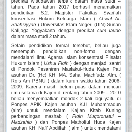
predikat wisudawan terbaik dalam masa studi 4 
tahun. Pada tahun 2017 berhasil menamatkan 
pendidikan S.2. Magister Fakultas Syari’ah 
konsentrasi Hukum Keluarga Islam ( 
Ahwal Al-
Shahsiyyah 
) Universitas Islam Negeri (UIN) Sunan 
Kalijaga Yogyakarta dengan predikat 
cum laude
dalam masa studi 2 tahun.
Selain pendidikan formal tersebut, beliau juga 
menempuh pendidikan non-formal dengan 
mendalami ilmu Agama Islam konsentrasi Filsafat 
Hukum Islam ( 
Ushul Fiqih
 ) dengan menjadi santri 
di Pondok Pesantren Maslakul-Huda Kajen Pati 
asuhan Dr. (Hc) KH. MA. Sahal Machfudz. Alm. ( 
Rois Am PBNU ) dalam kurun waktu tahun 2006-
2009. Karena masih belum puas dalam mencari 
ilmu selama di Kajen di rentang tahun 2009 – 2010 
beliau menyempatkan mondok 2 kali lagi yaitu di 
Ponpes APIK Kajen asuhan K.H Muhammadun 
(alm) untuk mendalami Kajian Kitab Kuning 
perbandingan mazhab ( 
Fiqih Muqoronatul – 
Madzahib
 ) dan Ponpes Matholiul Huda Kajen 
asuhan KH. Nafi’ Abdillah ( alm ) untuk mendalami 