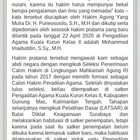
nurani, karena itu hakim harus mempunyai bekal 
berupa pengalaman dan ilmu yang memadai” kata – 
kata tersebut diucapkan oleh Hakim Agung Yang 
Mulia Dr. H. Purwosusilo, S.H., M.H dan dikutip serta 
dipedomani oleh sesosok hakim pratama yang baru 
dilantik pada tanggal 22 April 2020 di Pengadilan 
Agama Kuala Kurun Kelas II adalah Mohammad 
Imaduddin, S.Sy., M.H.
Hakim pratama tersebut mengawali karir sebagai 
abdi negara dengan mengikuti Seleksi Penerimaan 
Calon Hakim di Lingkungan Mahkamah Agung RI 
pada tahun 2017 dengan memilih formasi sebagai 
Calon Hakim Peradilan Agama. Setelah dinyatakan 
lulus seleksi, beliau ditempatkan di satker 
Pengadilan Agama Kuala Kurun Kelas II, Kabupaten 
Gunung Mas, Kalimantan Tengah. Tahapan 
selanjutnya mengikuti Pelatihan Dasar (LATSAR) di 
Balai Diklat Keagamaan Surabaya dan 
melaksankan habituasi di satker penempatan, tetapi 
karena pada saat itu satker penempatan belum 
dibuka karena termasuk satker baru, maka habituasi 
dilaksanakan di satker induk yaitu Pengadilan 