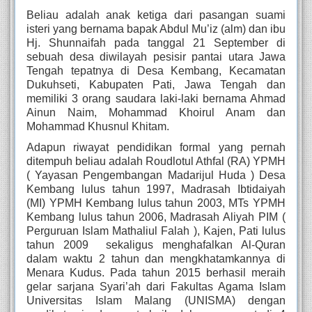
Beliau adalah anak ketiga dari pasangan suami 
isteri yang bernama bapak Abdul Mu’iz (alm) dan ibu 
Hj. Shunnaifah pada tanggal 21 September di 
sebuah desa diwilayah pesisir pantai utara Jawa 
Tengah tepatnya di Desa Kembang, Kecamatan 
Dukuhseti, Kabupaten Pati, Jawa Tengah dan 
memiliki 3 orang saudara laki-laki bernama Ahmad 
Ainun Naim, Mohammad Khoirul Anam dan 
Mohammad Khusnul Khitam.
Adapun riwayat pendidikan formal yang pernah 
ditempuh beliau adalah Roudlotul Athfal (RA) YPMH 
( Yayasan Pengembangan Madarijul Huda ) Desa 
Kembang lulus tahun 1997, Madrasah Ibtidaiyah 
(MI) YPMH Kembang lulus tahun 2003, MTs YPMH 
Kembang lulus tahun 2006, Madrasah Aliyah PIM ( 
Perguruan Islam Mathaliul Falah ), Kajen, Pati lulus 
tahun 2009  sekaligus menghafalkan Al-Quran 
dalam waktu 2 tahun dan mengkhatamkannya di 
Menara Kudus. Pada tahun 2015 berhasil meraih 
gelar sarjana Syari’ah dari Fakultas Agama Islam 
Universitas Islam Malang (UNISMA) dengan 