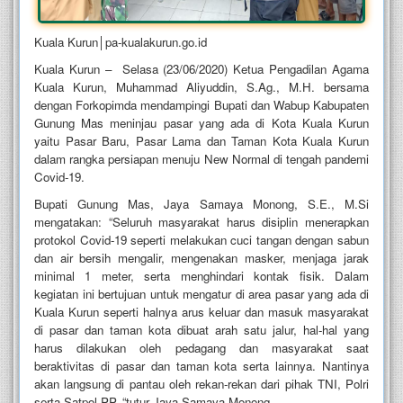
Kuala Kurun│pa-kualakurun.go.id
Kuala Kurun – Selasa (23/06/2020) Ketua Pengadilan Agama
Kuala Kurun, Muhammad Aliyuddin, S.Ag., M.H. bersama
dengan Forkopimda mendampingi Bupati dan Wabup Kabupaten
Gunung Mas meninjau pasar yang ada di Kota Kuala Kurun
yaitu Pasar Baru, Pasar Lama dan Taman Kota Kuala Kurun
dalam rangka persiapan menuju New Normal di tengah pandemi
Covid-19.
Bupati Gunung Mas, Jaya Samaya Monong, S.E., M.Si
mengatakan: “Seluruh masyarakat harus disiplin menerapkan
protokol Covid-19 seperti melakukan cuci tangan dengan sabun
dan air bersih mengalir, mengenakan masker, menjaga jarak
minimal 1 meter, serta menghindari kontak fisik. Dalam
kegiatan ini bertujuan untuk mengatur di area pasar yang ada di
Kuala Kurun seperti halnya arus keluar dan masuk masyarakat
di pasar dan taman kota dibuat arah satu jalur, hal-hal yang
harus dilakukan oleh pedagang dan masyarakat saat
beraktivitas di pasar dan taman kota serta lainnya. Nantinya
akan langsung di pantau oleh rekan-rekan dari pihak TNI, Polri
serta Satpol PP, “tutur Jaya Samaya Monong.