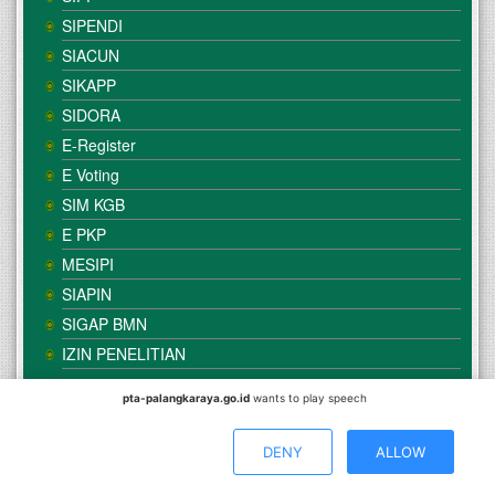
SIPENDI
SIACUN
SIKAPP
SIDORA
E-Register
E Voting
SIM KGB
E PKP
MESIPI
SIAPIN
SIGAP BMN
IZIN PENELITIAN
pta-palangkaraya.go.id
wants to play speech
© Copyright
Mahkamah Agung
| Satker
Pengadilan Tinggi
Agama Palangka Raya
DENY
ALLOW
Direkomendasikan Menggunakan Browser :
Mozilla Firefox
/
Google Chrome