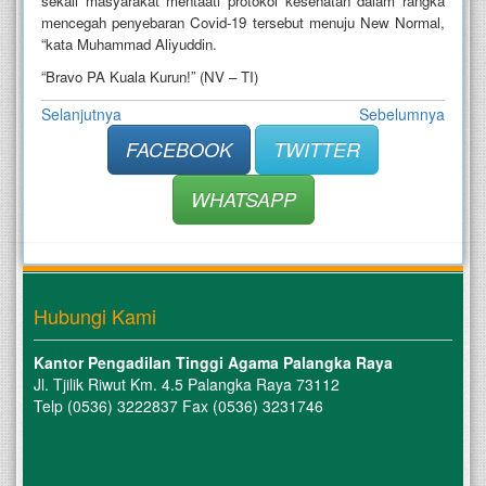
sekali masyarakat mentaati protokol kesehatan dalam rangka
mencegah penyebaran Covid-19 tersebut menuju New Normal,
“kata Muhammad Aliyuddin.
“Bravo PA Kuala Kurun!” (NV – TI)
Selanjutnya
Sebelumnya
FACEBOOK
TWITTER
WHATSAPP
Hubungi Kami
Kantor Pengadilan Tinggi Agama Palangka Raya
Jl. Tjilik Riwut Km. 4.5 Palangka Raya 73112
Telp (0536) 3222837 Fax (0536) 3231746