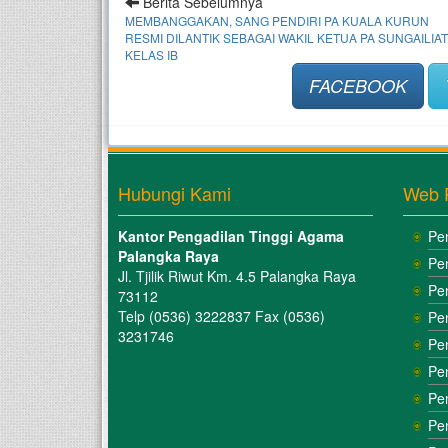
Berita Sebelumnya
MEMBANGGAKAN, SANG PENDIRI PA KUALA KURUN
RESMI DILANTIK SEBAGAI WAKIL KETUA PA SUNGAILIAT
KELAS IB
FACEBOOK
Hubungi Kami
Web 
Kantor Pengadilan Tinggi Agama
Pe
Palangka Raya
Pe
Jl. Tjilik Riwut Km. 4.5 Palangka Raya
Pe
73112
Telp (0536) 3222837 Fax (0536)
Pe
3231746
Pe
Pe
Pe
Pe