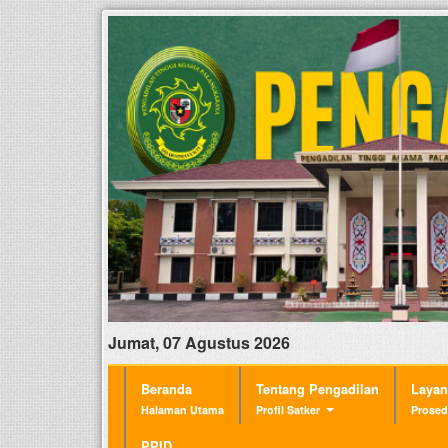
Jumat, 07 Agustus 2026
Beranda
Tentang Pengadilan
Laya
Halaman Utama
Profil Satker
Prosed
PPID