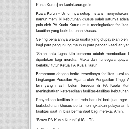
Kuala Kurun│pa-kualakurun.go.id
Kuala Kurun – Umumnya setiap instansi menyediakan fa
namun memiliki kebutuhan khusus salah satunya adalah 
pula oleh PA Kuala Kurun untuk meningkatkan fasilitas
keadilan yang berkebutuhan khusus.
Seiring berjalannya waktu usaha yang diupayakan oleh 
bagi para pengunjung maupun para pencari keadilan ya
“Salah satu tugas kita bersama adalah memberikan k
diperlukan bagi mereka. Maka dari itu segala upaya
berlaku,” tutur Ketua PA Kuala Kurun
Bersamaan dengan berita tersedianya fasilitas kursi ro
Lingkungan Peradilan Agama oleh Pengadilan Tinggi A
lain yang masih belum tersedia di PA Kuala Ku
meningkatkan ketersediaan fasilitas-fasilitas kebutuhan
Penyediaan fasilitas kursi roda baru ini bertujuan a
berkebutuhan khusus serta meningkatkan pelayanan f
fasilitas saat ini bisa bermanfaat bagi mereka. Amin.
“Bravo PA Kuala Kurun!” (US – TI)