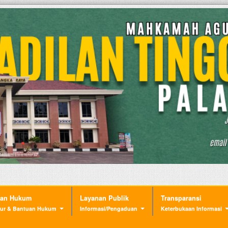
nan Hukum
Layanan Publik
Transparansi
ur & Bantuan Hukum
Informasi/Pengaduan
Keterbukaan Informasi