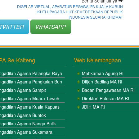
Berita Selanjutnya
DIGELAR VIRTUAL, APARATUR PEGAWAI PA KUALA KURUN
IKUTI UPACARA HUT KEMERDEKAAN REPUBLIK
INDONESIA SECARA KHIDMAT
TWITTER
WHATSAPP
PA Se-Kalteng
Web Kelembagaan
ngadilan Agama Palangka Raya
Mahkamah Agung RI
ngadilan Agama Pangkalan Bun
Ditjen Badilag MA RI
ngadilan Agama Sampit
Badan Pengawasan MA RI
ngadilan Agama Muara Teweh
Direktori Putusan MA RI
ngadilan Agama Kuala Kapuas
JDIH MA RI
ngadilan Agama Buntok
ngadilan Agama Nanga Bulik
ngadilan Agama Sukamara