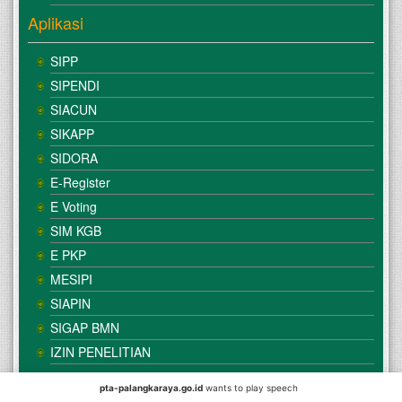
Aplikasi
SIPP
SIPENDI
SIACUN
SIKAPP
SIDORA
E-Register
E Voting
SIM KGB
E PKP
MESIPI
SIAPIN
SIGAP BMN
IZIN PENELITIAN
pta-palangkaraya.go.id
wants to play speech
© Copyright
Mahkamah Agung
| Satker
Pengadilan Tinggi