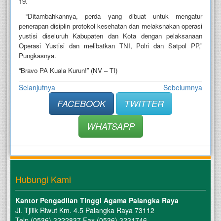
19.
“Ditambahkannya, perda yang dibuat untuk mengatur
penerapan disiplin protokol kesehatan dan melaksnakan operasi
yustisi diseluruh Kabupaten dan Kota dengan pelaksanaan
Operasi Yustisi dan melibatkan TNI, Polri dan Satpol PP,”
Pungkasnya.
“Bravo PA Kuala Kurun!” (NV – TI)
Selanjutnya
Sebelumnya
FACEBOOK
TWITTER
WHATSAPP
Hubungi Kami
Kantor Pengadilan Tinggi Agama Palangka Raya
Jl. Tjilik Riwut Km. 4.5 Palangka Raya 73112
Telp (0536) 3222837 Fax (0536) 3231746