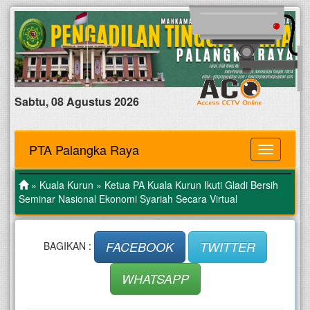
Sabtu, 08 Agustus 2026
PTA Palangka Raya
MENU
»
Kuala Kurun
» Ketua PA Kuala Kurun Ikuti Gladi Bersih
Seminar Nasional Ekonomi Syariah Secara Virtual
FACEBOOK
TWITTER
BAGIKAN :
WHATSAPP