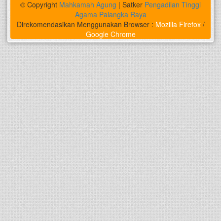
© Copyright
Mahkamah Agung
| Satker
Pengadilan Tinggi
Agama Palangka Raya
Direkomendasikan Menggunakan Browser :
Mozilla Firefox
/
Google Chrome