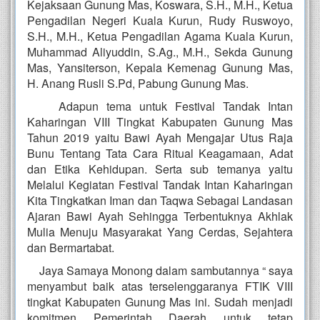
Kejaksaan Gunung Mas, Koswara, S.H., M.H., Ketua
Pengadilan Negeri Kuala Kurun, Rudy Ruswoyo,
S.H., M.H., Ketua Pengadilan Agama Kuala Kurun,
Muhammad Aliyuddin, S.Ag., M.H., Sekda Gunung
Mas, Yansiterson, Kepala Kemenag Gunung Mas,
H. Anang Rusli S.Pd, Pabung Gunung Mas.
Adapun tema untuk Festival Tandak Intan
Kaharingan VIII Tingkat Kabupaten Gunung Mas
Tahun 2019 yaitu Bawi Ayah Mengajar Utus Raja
Bunu Tentang Tata Cara Ritual Keagamaan, Adat
dan Etika Kehidupan. Serta sub temanya yaitu
Melalui Kegiatan Festival Tandak Intan Kaharingan
Kita Tingkatkan Iman dan Taqwa Sebagai Landasan
Ajaran Bawi Ayah Sehingga Terbentuknya Akhlak
Mulia Menuju Masyarakat Yang Cerdas, Sejahtera
dan Bermartabat.
Jaya Samaya Monong dalam sambutannya “ saya
menyambut baik atas terselenggaranya FTIK VIII
tingkat Kabupaten Gunung Mas ini. Sudah menjadi
komitmen Pemerintah Daerah untuk tetap