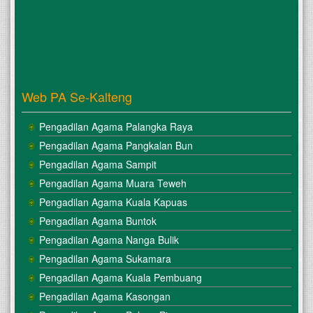
Ketua 
Pengadilan 
Agama 
se- 
Wilayah 
Hukum 
Pengadilan 
Web PA Se-Kalteng
Tinggi 
Agama 
Pengadilan Agama Palangka Raya
Palangka 
Raya. 
Pengadilan Agama Pangkalan Bun
Salah 
Pengadilan Agama Sampit
satunya 
Pengadilan Agama Muara Teweh
Pengadilan 
Agama 
Pengadilan Agama Kuala Kapuas
Kuala 
Pengadilan Agama Buntok
Kurun 
yang 
Pengadilan Agama Nanga Bulik
dihadiri 
Pengadilan Agama Sukamara
langsung 
Pengadilan Agama Kuala Pembuang
oleh 
Ketua 
Pengadilan Agama Kasongan
Pengadilan 