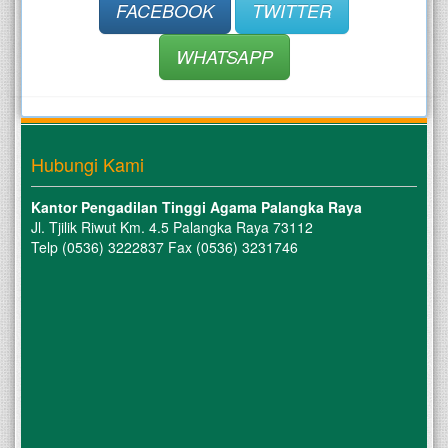
FACEBOOK
TWITTER
Palangka 
Raya 
yang 
WHATSAPP
dilaksanakan 
pada 
pukul 
10.00 
WIB. 
Hubungi Kami
Pelantikan 
dipimpin 
oleh 
Kantor Pengadilan Tinggi Agama Palangka Raya
Ketua 
Jl. Tjilik Riwut Km. 4.5 Palangka Raya 73112
Pengadilan 
Telp (0536) 3222837 Fax (0536) 3231746
Tinggi 
Agama 
Palangka 
Raya, 
Dr. 
H. 
Samparaja, 
S.H., 
M.H., 
dan 
dihadiri 