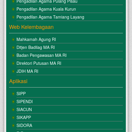
Pengadilan Agama Pulang Pisau
Agama 
Kuala 
Pengadilan Agama Kuala Kurun
Kurun, 
Pengadilan Agama Tamiang Layang
Muchamad 
Misbachul 
Web Kelembagaan
Anam, 
S.H.I., 
Mahkamah Agung RI
M.H.
Ditjen Badilag MA RI
Undangan 
Badan Pengawasan MA RI
Pelantikan 
Direktori Putusan MA RI
tersebut 
berdasarkan 
JDIH MA RI
surat 
Aplikasi
undangan 
Ketua 
Pengadilan 
SIPP
Tinggi 
SIPENDI
Agama 
Palangka 
SIACUN
Raya 
SIKAPP
Nomor 
W16-
SIDORA
A/1331/KP.04.6/X/2020 