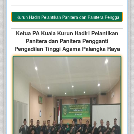
Ketua 
PA 
Kuala Kurun Hadiri Pelantikan Panitera dan Panitera Pengganti Peng
Kuala 
Kurun 
Ketua PA Kuala Kurun Hadiri Pelantikan
Hadiri 
Panitera dan Panitera Pengganti
Pelantikan 
Panitera 
Pengadilan Tinggi Agama Palangka Raya
dan 
Panitera 
Pengganti 
Pengadilan 
Tinggi 
Agama 
Palangka 
Raya