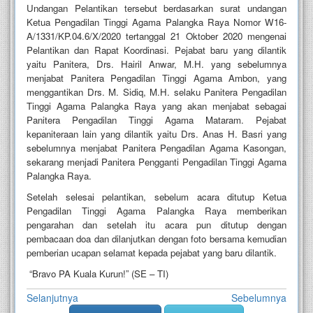
Kurun 
Undangan Pelantikan tersebut berdasarkan surat undangan
–
Ketua Pengadilan Tinggi Agama Palangka Raya Nomor W16-
A/1331/KP.04.6/X/2020 tertanggal 21 Oktober 2020 mengenai
Senin, 
Pelantikan dan Rapat Koordinasi. Pejabat baru yang dilantik
(02/11/2020) 
yaitu Panitera, Drs. Hairil Anwar, M.H. yang sebelumnya
bertempat 
menjabat Panitera Pengadilan Tinggi Agama Ambon, yang
di 
menggantikan Drs. M. Sidiq, M.H. selaku Panitera Pengadilan
Aula 
Tinggi Agama Palangka Raya yang akan menjabat sebagai
lantai 
Panitera Pengadilan Tinggi Agama Mataram. Pejabat
2 
Pengadilan 
kepaniteraan lain yang dilantik yaitu Drs. Anas H. Basri yang
Tinggi 
sebelumnya menjabat Panitera Pengadilan Agama Kasongan,
Agama 
sekarang menjadi Panitera Pengganti Pengadilan Tinggi Agama
Palangka 
Palangka Raya.
Raya 
Setelah selesai pelantikan, sebelum acara ditutup Ketua
digelar 
Pengadilan Tinggi Agama Palangka Raya memberikan
Pelantikan 
pengarahan dan setelah itu acara pun ditutup dengan
Panitera 
pembacaan doa dan dilanjutkan dengan foto bersama kemudian
dan 
pemberian ucapan selamat kepada pejabat yang baru dilantik.
Panitera 
Pengganti 
“Bravo PA Kuala Kurun!” (SE – TI)
Pengadilan 
Tinggi 
Selanjutnya
Sebelumnya
Agama 