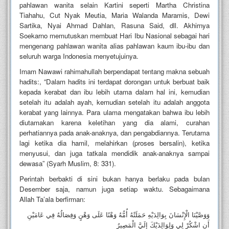
pahlawan wanita selain Kartini seperti Martha Christina
Tiahahu, Cut Nyak Meutia, Maria Walanda Maramis, Dewi
Sartika, Nyai Ahmad Dahlan, Rasuna Said, dll. Akhirnya
Soekarno memutuskan membuat Hari Ibu Nasional sebagai hari
mengenang pahlawan wanita alias pahlawan kaum ibu-ibu dan
seluruh warga Indonesia menyetujuinya.
Imam Nawawi rahimahullah berpendapat tentang makna sebuah
hadits:, “Dalam hadits ini terdapat dorongan untuk berbuat baik
kepada kerabat dan ibu lebih utama dalam hal ini, kemudian
setelah itu adalah ayah, kemudian setelah itu adalah anggota
kerabat yang lainnya. Para ulama mengatakan bahwa ibu lebih
diutamakan karena keletihan yang dia alami, curahan
perhatiannya pada anak-anaknya, dan pengabdiannya. Terutama
lagi ketika dia hamil, melahirkan (proses bersalin), ketika
menyusui, dan juga tatkala mendidik anak-anaknya sampai
dewasa” (Syarh Muslim, 8: 331).
Perintah berbakti di sini bukan hanya berlaku pada bulan
Desember saja, namun juga setiap waktu. Sebagaimana
Allah Ta’ala berfirman:
وَوَصَّيْنَا الْإِنْسَانَ بِوَالِدَيْهِ حَمَلَتْهُ أُمُّهُ وَهْنًا عَلَى وَهْنٍ وَفِصَالُهُ فِي عَامَيْنِ
أَنِ اشْكُرْ لِي وَلِوَالِدَيْكَ إِلَيَّ الْمَصِيرُ