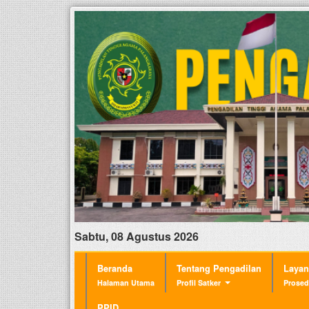
Sabtu, 08 Agustus 2026
Beranda
Tentang Pengadilan
Laya
Halaman Utama
Profil Satker
Prosed
PPID