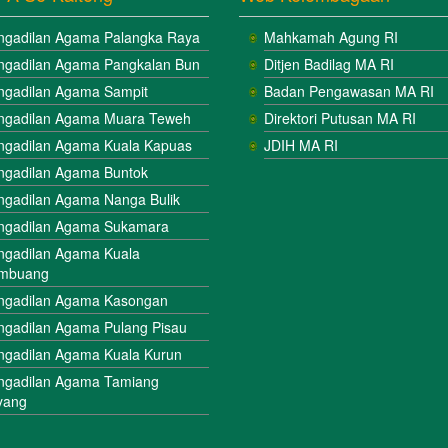
ngadilan Agama Palangka Raya
Mahkamah Agung RI
ngadilan Agama Pangkalan Bun
Ditjen Badilag MA RI
ngadilan Agama Sampit
Badan Pengawasan MA RI
ngadilan Agama Muara Teweh
Direktori Putusan MA RI
ngadilan Agama Kuala Kapuas
JDIH MA RI
ngadilan Agama Buntok
ngadilan Agama Nanga Bulik
ngadilan Agama Sukamara
ngadilan Agama Kuala
mbuang
ngadilan Agama Kasongan
ngadilan Agama Pulang Pisau
ngadilan Agama Kuala Kurun
ngadilan Agama Tamiang
yang