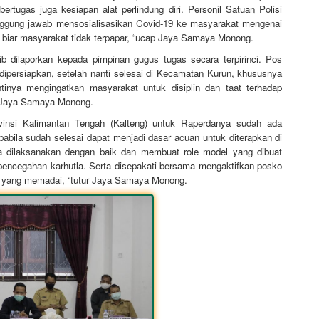
bertugas juga kesiapan alat perlindung diri. Personil Satuan Polisi
anggung jawab mensosialisasikan Covid-19 ke masyarakat mengenai
k biar masyarakat tidak terpapar, “ucap Jaya Samaya Monong.
 dilaporkan kepada pimpinan gugus tugas secara terpirinci. Pos
dipersiapkan, setelah nanti selesai di Kecamatan Kurun, khususnya
inya mengingatkan masyarakat untuk disiplin dan taat terhadap
a Jaya Samaya Monong.
ovinsi Kalimantan Tengah (Kalteng) untuk Raperdanya sudah ada
abila sudah selesai dapat menjadi dasar acuan untuk diterapkan di
a dilaksanakan dengan baik dan membuat role model yang dibuat
m pencegahan karhutla. Serta disepakati bersama mengaktifkan posko
ng yang memadai, “tutur Jaya Samaya Monong.