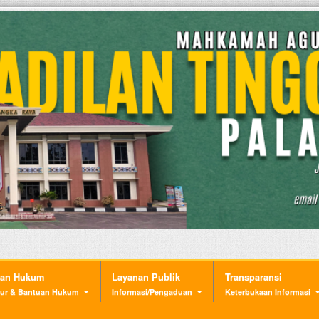
nan Hukum
Layanan Publik
Transparansi
ur & Bantuan Hukum
Informasi/Pengaduan
Keterbukaan Informasi