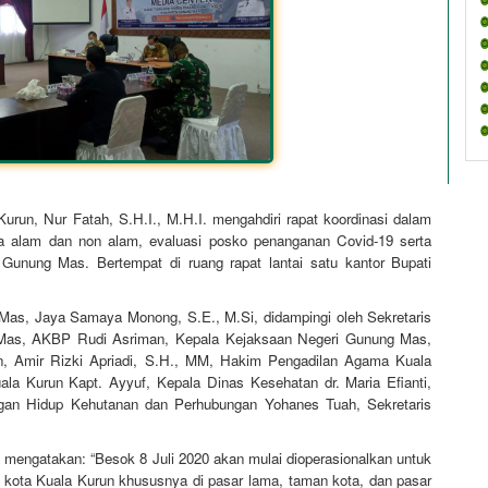
run, Nur Fatah, S.H.I., M.H.I. mengahdiri rapat koordinasi dalam
na alam dan non alam, evaluasi posko penanganan Covid-19 serta
Gunung Mas. Bertempat di ruang rapat lantai satu kantor Bupati
g Mas, Jaya Samaya Monong, S.E., M.Si, didampingi oleh Sekretaris
Mas, AKBP Rudi Asriman, Kepala Kejaksaan Negeri Gunung Mas,
n, Amir Rizki Apriadi, S.H., MM, Hakim Pengadilan Agama Kuala
ala Kurun Kapt. Ayyuf, Kepala Dinas Kesehatan dr. Maria Efianti,
gan Hidup Kehutanan dan Perhubungan Yohanes Tuah, Sekretaris
engatakan: “Besok 8 Juli 2020 akan mulai dioperasionalkan untuk
 kota Kuala Kurun khususnya di pasar lama, taman kota, dan pasar