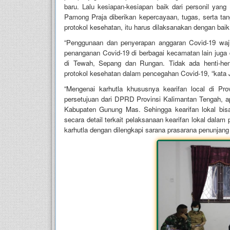
baru. Lalu kesiapan-kesiapan baik dari personil yang 
Pamong Praja diberikan kepercayaan, tugas, serta t
protokol kesehatan, itu harus dilaksanakan dengan bai
“Penggunaan dan penyerapan anggaran Covid-19 wajib
penanganan Covid-19 di berbagai kecamatan lain juga 
di Tewah, Sepang dan Rungan. Tidak ada henti-hent
protokol kesehatan dalam pencegahan Covid-19, “kat
“Mengenai karhutla khususnya kearifan local di Pr
persetujuan dari DPRD Provinsi Kalimantan Tengah, ap
Kabupaten Gunung Mas. Sehingga kearifan lokal bis
secara detail terkait pelaksanaan kearifan lokal dala
karhutla dengan dilengkapi sarana prasarana penunja