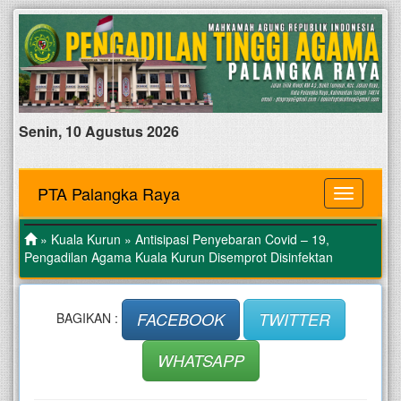
Senin, 10 Agustus 2026
PTA Palangka Raya
MENU
»
Kuala Kurun
» Antisipasi Penyebaran Covid – 19,
Pengadilan Agama Kuala Kurun Disemprot Disinfektan
FACEBOOK
TWITTER
BAGIKAN :
WHATSAPP