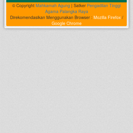
© Copyright
Mahkamah Agung
| Satker
Pengadilan Tinggi
Agama Palangka Raya
Direkomendasikan Menggunakan Browser :
Mozilla Firefox
/
Google Chrome