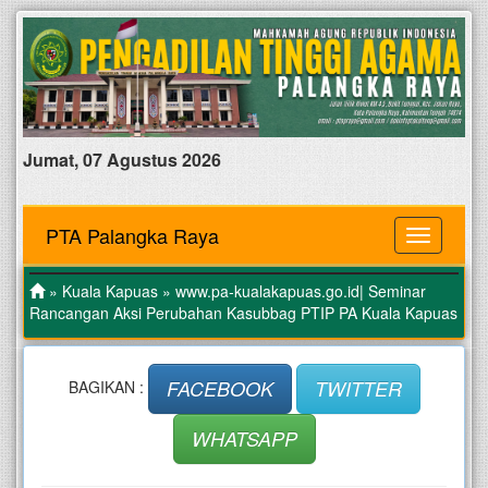
Jumat, 07 Agustus 2026
PTA Palangka Raya
MENU
»
Kuala Kapuas
» www.pa-kualakapuas.go.id| Seminar
Rancangan Aksi Perubahan Kasubbag PTIP PA Kuala Kapuas
FACEBOOK
TWITTER
BAGIKAN :
WHATSAPP