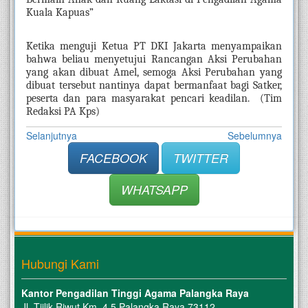
Kuala Kapuas”
Ketika menguji Ketua PT DKI Jakarta menyampaikan 
bahwa beliau menyetujui Rancangan Aksi Perubahan 
yang akan dibuat Amel, semoga Aksi Perubahan yang 
dibuat tersebut nantinya dapat bermanfaat bagi Satker, 
peserta dan para masyarakat pencari keadilan.  (Tim 
Redaksi PA Kps)
Selanjutnya
Sebelumnya
FACEBOOK
TWITTER
WHATSAPP
Hubungi Kami
Kantor Pengadilan Tinggi Agama Palangka Raya
Jl. Tjilik Riwut Km. 4.5 Palangka Raya 73112