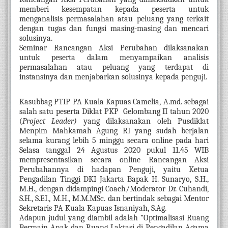
memberi kesempatan kepada peserta untuk 
menganalisis permasalahan atau peluang yang terkait 
dengan tugas dan fungsi masing-masing dan mencari 
solusinya.
Seminar Rancangan Aksi Perubahan dilaksanakan 
untuk peserta dalam menyampaikan analisis 
permasalahan atau peluang yang terdapat di 
instansinya dan menjabarkan solusinya kepada penguji.
Kasubbag PTIP PA Kuala Kapuas Camelia, A.md. sebagai 
salah satu peserta Diklat PKP  Gelombang II tahun 2020 
(
Project Leader)
 yang dilaksanakan oleh Pusdiklat 
Menpim Mahkamah Agung RI yang sudah berjalan 
selama kurang lebih 5 minggu secara online pada hari 
Selasa tanggal 24 Agustus 2020 pukul 11.45 WIB 
mempresentasikan secara online Rancangan Aksi 
Perubahannya di hadapan Penguji, yaitu Ketua 
Pengadilan Tinggi DKI Jakarta Bapak H. Sunaryo, S.H., 
M.H., dengan didampingi Coach/Moderator Dr. Cuhandi, 
S.H., S.EI., M.H., M.M.MSc. dan bertindak sebagai Mentor 
Sekretaris PA Kuala Kapuas Isnaniyah, S.Ag.  
Adapun judul yang diambil adalah ”Optimalisasi Ruang 
Bermain Anak dan Ruang Laktasi di Pengadilan Agama 