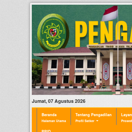
Jumat, 07 Agustus 2026
Beranda
Tentang Pengadilan
Laya
Halaman Utama
Profil Satker
Prosed
PPID