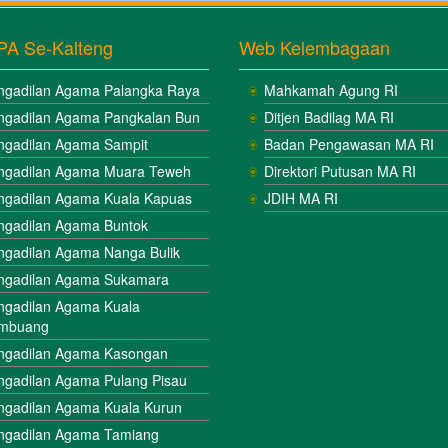
PA Se-Kalteng
Web Kelembagaan
ngadilan Agama Palangka Raya
Mahkamah Agung RI
ngadilan Agama Pangkalan Bun
Ditjen Badilag MA RI
ngadilan Agama Sampit
Badan Pengawasan MA RI
ngadilan Agama Muara Teweh
Direktori Putusan MA RI
ngadilan Agama Kuala Kapuas
JDIH MA RI
ngadilan Agama Buntok
ngadilan Agama Nanga Bulik
ngadilan Agama Sukamara
ngadilan Agama Kuala
mbuang
ngadilan Agama Kasongan
ngadilan Agama Pulang Pisau
ngadilan Agama Kuala Kurun
ngadilan Agama Tamiang