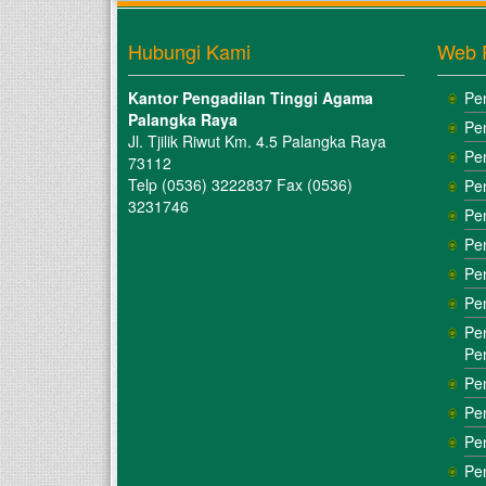
Hubungi Kami
Web 
Kantor Pengadilan Tinggi Agama
Pe
Palangka Raya
Pe
Jl. Tjilik Riwut Km. 4.5 Palangka Raya
Pe
73112
Telp (0536) 3222837 Fax (0536)
Pe
3231746
Pe
Pe
Pe
Pe
Pe
Pe
Pe
Pe
Pe
Pe