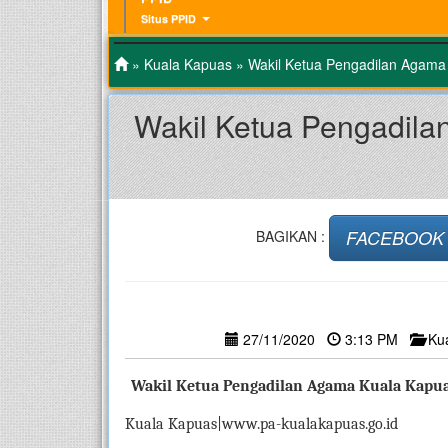
Situs PPID
»
Kuala Kapuas
» Wakil Ketua Pengadilan Agama 
Wakil Ketua Pengadila
FACEBOOK
BAGIKAN :
27/11/2020
3:13 PM
Ku
 Wakil
Ketua Pengadilan Agama Kuala Kapuas
Kuala Kapuas|www.pa-kualakapuas.go.id