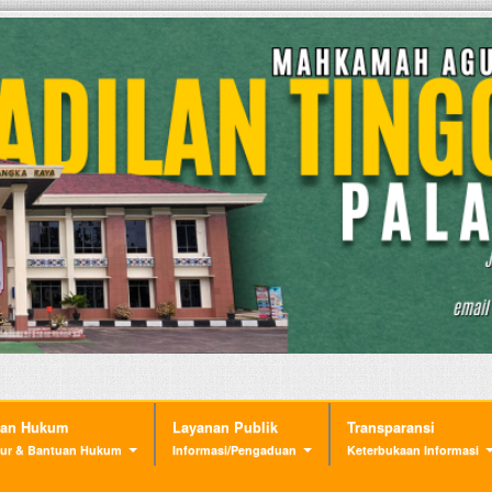
nan Hukum
Layanan Publik
Transparansi
ur & Bantuan Hukum
Informasi/Pengaduan
Keterbukaan Informasi