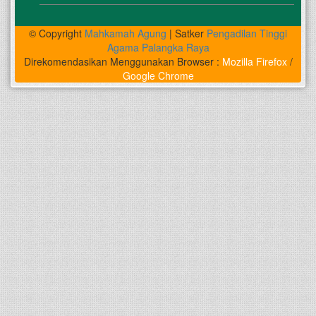
© Copyright
Mahkamah Agung
| Satker
Pengadilan Tinggi
Agama Palangka Raya
Direkomendasikan Menggunakan Browser :
Mozilla Firefox
/
Google Chrome