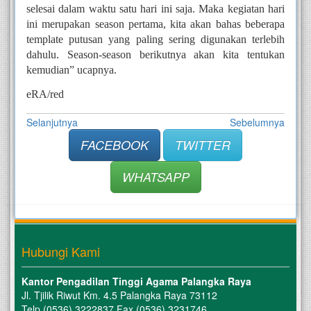
selesai dalam waktu satu hari ini saja. Maka kegiatan hari 
ini merupakan season pertama, kita akan bahas beberapa 
template putusan yang paling sering digunakan terlebih 
dahulu. Season-season berikutnya akan kita tentukan 
kemudian” ucapnya.
eRA/red
Selanjutnya
Sebelumnya
FACEBOOK
TWITTER
WHATSAPP
Hubungi Kami
Kantor Pengadilan Tinggi Agama Palangka Raya
Jl. Tjilik Riwut Km. 4.5 Palangka Raya 73112
Telp (0536) 3222837 Fax (0536) 3231746