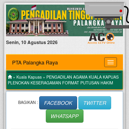
Senin, 10 Agustus 2026
PTA Palangka Raya
MENU
»
Kuala Kapuas
» PENGADILAN AGAMA KUALA KAPUAS
PLENOKAN KESERAGAMAN FORMAT PUTUSAN HAKIM
FACEBOOK
TWITTER
BAGIKAN :
WHATSAPP