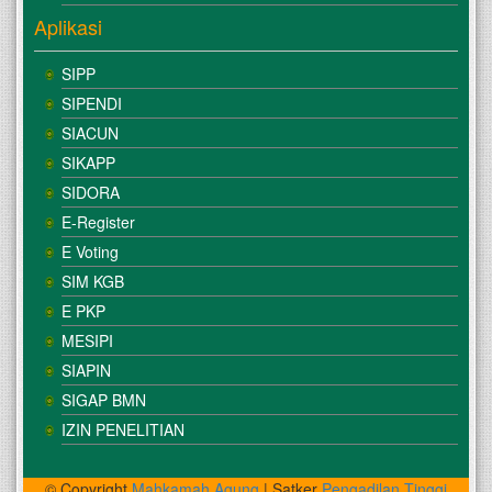
Aplikasi
SIPP
SIPENDI
SIACUN
SIKAPP
SIDORA
E-Register
E Voting
SIM KGB
E PKP
MESIPI
SIAPIN
SIGAP BMN
IZIN PENELITIAN
© Copyright
Mahkamah Agung
| Satker
Pengadilan Tinggi