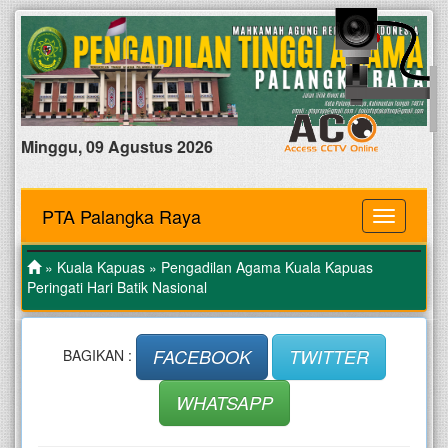
Minggu, 09 Agustus 2026
PTA Palangka Raya
MENU
»
Kuala Kapuas
» Pengadilan Agama Kuala Kapuas
Peringati Hari Batik Nasional
FACEBOOK
TWITTER
BAGIKAN :
WHATSAPP