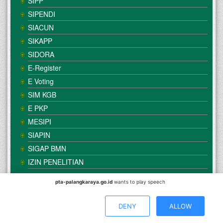
SIPP
SIPENDI
SIACUN
SIKAPP
SIDORA
E-Register
E Voting
SIM KGB
E PKP
MESIPI
SIAPIN
SIGAP BMN
IZIN PENELITIAN
pta-palangkaraya.go.id
wants to play speech
© Copyright
Mahkamah Agung
| Satker
Pengadilan Tinggi
Agama Palangka Raya
DENY
ALLOW
Direkomendasikan Menggunakan Browser :
Mozilla Firefox
/
Google Chrome