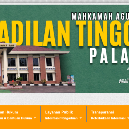
nan Hukum
Layanan Publik
Transparansi
ur & Bantuan Hukum
Informasi/Pengaduan
Keterbukaan Informasi