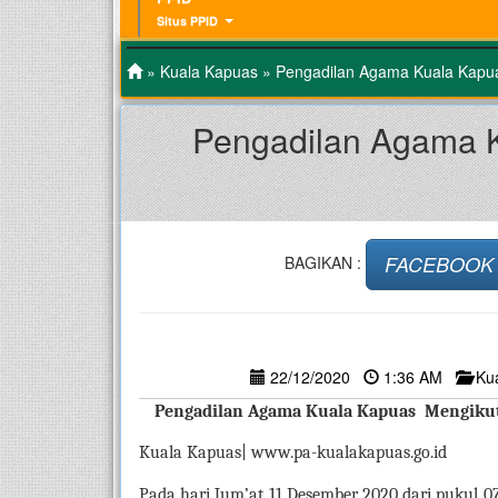
Situs PPID
»
Kuala Kapuas
» Pengadilan Agama Kuala Kapua
Pengadilan Agama K
FACEBOOK
BAGIKAN :
22/12/2020
1:36 AM
Ku
Pengadilan Agama Kuala Kapuas  Mengiku
Kuala Kapuas| www.pa-kualakapuas.go.id
Pada hari Jum’at 11 Desember 2020 dari pukul 07