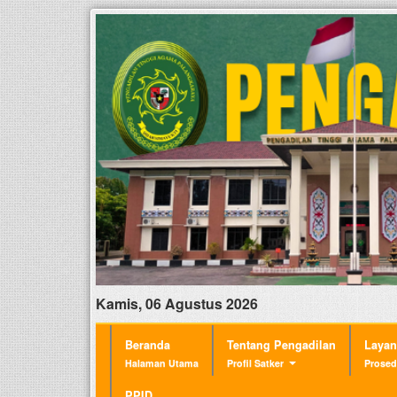
Kamis, 06 Agustus 2026
Beranda
Tentang Pengadilan
Laya
Halaman Utama
Profil Satker
Prosed
PPID