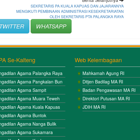
SEKRETARIS PA KUALA KAPUAS DAN JAJARANNYA
MENGIKUTI PEMBINAAN ADMINISTRASI KESEKRETARIATAN
OLEH SEKRETARIS PTA PALANGKA RAYA
TWITTER
WHATSAPP
PA Se-Kalteng
Web Kelembagaan
ngadilan Agama Palangka Raya
Mahkamah Agung RI
ngadilan Agama Pangkalan Bun
Ditjen Badilag MA RI
ngadilan Agama Sampit
Badan Pengawasan MA RI
ngadilan Agama Muara Teweh
Direktori Putusan MA RI
ngadilan Agama Kuala Kapuas
JDIH MA RI
ngadilan Agama Buntok
ngadilan Agama Nanga Bulik
ngadilan Agama Sukamara