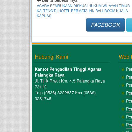
ACARA PEMBUKAAN DISKUSI HUKUM WILAYAH TIMUR
KALTENG DI HOTEL PERMATA INN BALLROOM KUALA
KAPUAS
FACEBOOK
Hubungi Kami
Web 
Kantor Pengadilan Tinggi Agama
Pe
Palangka Raya
Pe
Jl. Tjilik Riwut Km. 4.5 Palangka Raya
Pe
73112
Telp (0536) 3222837 Fax (0536)
Pe
3231746
Pe
Pe
Pe
Pe