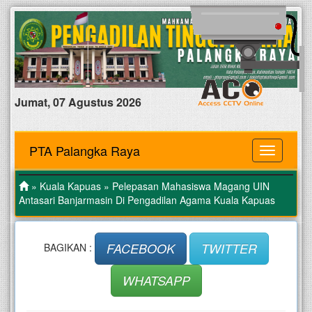
Jumat, 07 Agustus 2026
PTA Palangka Raya
MENU
»
Kuala Kapuas
» Pelepasan Mahasiswa Magang UIN
Antasari Banjarmasin Di Pengadilan Agama Kuala Kapuas
FACEBOOK
TWITTER
BAGIKAN :
WHATSAPP