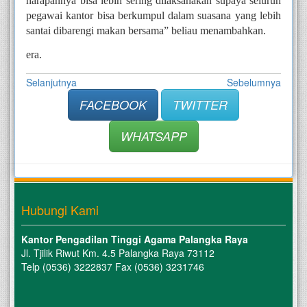
harapannya bisa lebih sering dilaksanakan supaya seluruh 
pegawai kantor bisa berkumpul dalam suasana yang lebih 
santai dibarengi makan bersama” beliau menambahkan.
era.
Selanjutnya
Sebelumnya
FACEBOOK
TWITTER
WHATSAPP
Hubungi Kami
Kantor Pengadilan Tinggi Agama Palangka Raya
Jl. Tjilik Riwut Km. 4.5 Palangka Raya 73112
Telp (0536) 3222837 Fax (0536) 3231746