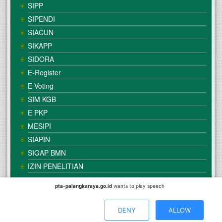
SIPP
SIPENDI
SIACUN
SIKAPP
SIDORA
E-Register
E Voting
SIM KGB
E PKP
MESIPI
SIAPIN
SIGAP BMN
IZIN PENELITIAN
pta-palangkaraya.go.id
wants to play speech
© Copyright
Mahkamah Agung
| Satker
Pengadilan Tinggi
Agama Palangka Raya
DENY
ALLOW
Direkomendasikan Menggunakan Browser :
Mozilla Firefox
/