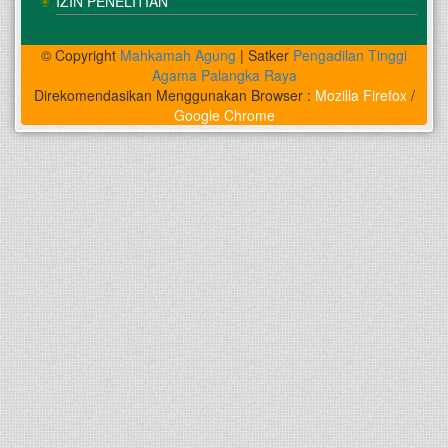
IZIN PENELITIAN
© Copyright
Mahkamah Agung
| Satker
Pengadilan Tinggi
Agama Palangka Raya
Direkomendasikan Menggunakan Browser :
Mozilla Firefox
/
Google Chrome