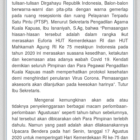
tulisan-tulisan Dirgahayu Republik Indonesia, Balon-balon
berwarna-warni dan pita-pita dengan warna gemerlap
pada ruang resepsionis dan ruang Pelayanan Terpadu
Satu Pintu (PTSP). Menurut Sekretaris Pengadilan Agama
Kuala Kapuas, Ibu Isnaniyah, S.Ag, bahwa “Pemasangan
hiasan-hiasan tersebut adalah dalam rangka ikut
merasakan Euforia HUT Kemerdekaan RI dan HUT
Mahkamah Agung RI Ke 75 meskipun Indonesia pada
tahun 2020 ini merasakan suasana kesedihan, ketakutan
dan kecemasan atas adanya wabah Covid 19. Kendati
demikian seluruh Pimpinan dan Para Pegawai Pengadilan
Kuala Kapuas masih memperhatikan protokol kesehatan
demi menghindari penularan Virus Corona. Pemasangan
aksesoris akan dilanjutkan pada keesokan harinya”. Tutur
Ibu Sekretaris.
Mengenai kemungkinan akan ada atau
tidaknya penyelenggaraan berbagai macam perlombaan-
perlombaan ‘Agustusan’ seperti tahun-tahun sebelumnya,
hal tersebut akan dibicarakan oleh Para Pimpinan terlebih
dahulu. Namun yang pasti adalah akan dilaksanakannya
Upacara Bendera pada hari Senin, tanggal 17 Agustus
2020 untuk memperingati Hari Kemerdekaan RI ke-75 dan