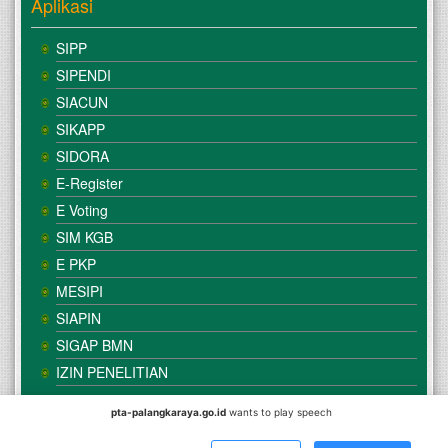
Aplikasi
SIPP
SIPENDI
SIACUN
SIKAPP
SIDORA
E-Register
E Voting
SIM KGB
E PKP
MESIPI
SIAPIN
SIGAP BMN
IZIN PENELITIAN
pta-palangkaraya.go.id
wants to play speech
© Copyright
Mahkamah Agung
| Satker
Pengadilan Tinggi
Agama Palangka Raya