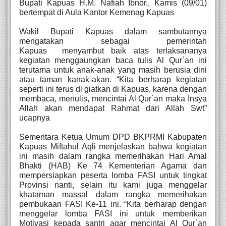
Bupati Kapuas H.M. Nafiah Ibnor., Kamis (09/01) 
bertempat di Aula Kantor Kemenag Kapuas
Wakil Bupati Kapuas dalam sambutannya 
mengatakan sebagai pemerintah 
Kapuas  menyambut baik atas terlaksananya 
kegiatan menggaungkan baca tulis Al Qur`an ini 
terutama untuk anak-anak yang masih berusia dini 
atau taman kanak-akan. “Kita berharap kegiatan 
seperti ini terus di giatkan di Kapuas, karena dengan 
membaca, menulis, mencintai Al Qur`an maka Insya 
Allah akan mendapat Rahmat dari Allah Swt” 
ucapnya
Sementara Ketua Umum DPD BKPRMI Kabupaten 
Kapuas Miftahul Aqli menjelaskan bahwa kegiatan 
ini masih dalam rangka memerihakan Hari Amal 
Bhakti (HAB) Ke 74 Kementerian Agama dan 
mempersiapkan peserta lomba FASI untuk tingkat 
Provinsi nanti, selain itu kami juga menggelar 
khataman massal dalam rangka memerihakan 
pembukaan FASI Ke-11 ini. “Kita berharap dengan 
menggelar lomba FASI ini untuk memberikan 
Motivasi kepada santri agar mencintai Al Qur`an 