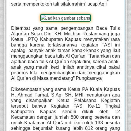
serta memperkokoh tali silaturrahim” ucap Aqli
Ditempat yang sama pengembangan Baca Tulis 
Alqur`an Sejak Dini KH. Muchtar Ruslan yang juga 
Ketua LPTQ Kabupaten Kapuas menyatakan rasa 
bangga karena terlaksananya kegiatan FASI ini 
apalagi banyak anak taman kanak-kanak yang ikut 
menggaungkan baca tulis Al Qur`an. “Tanamkan dan 
ajarkan baca tulis Al Qur`an sejak dini, karena anak-
anak yang masih kecil inilah anntinya cikal bakal 
penerus kita mengembangkan dan menggaungkan 
Al Qur`an di Masa mendatang” Pungkasnya
Dikesempatan yang sama Ketua PA Kuala Kapuas 
H. Ahmad Farhat, S.Ag, SH, MHI menuturkan apa 
yang disampaikan Ketua Pelaksana Kegiatan 
tersebut bahwa Kegiatan FASI Ke-11 Tingkat 
Kabupaten Kapuas sendiri dikuti oleh 12 
Kecamatan dengan jumlah 500 orang peserta dan 
untuk Khataman Al Qur’an di ikuti oleh 133 peserta 
sehingga berjumlah kurang lebih 812 orang yang 