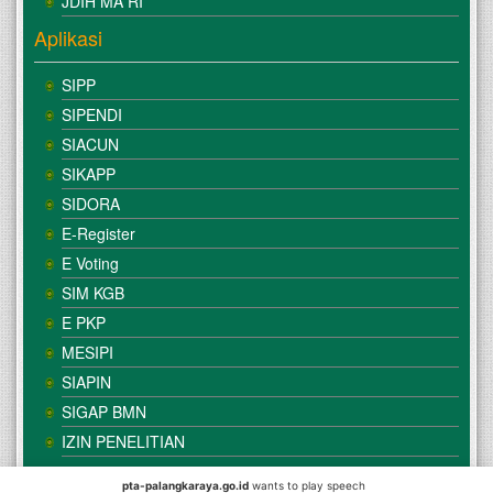
JDIH MA RI
Aplikasi
SIPP
SIPENDI
SIACUN
SIKAPP
SIDORA
E-Register
E Voting
SIM KGB
E PKP
MESIPI
SIAPIN
SIGAP BMN
IZIN PENELITIAN
pta-palangkaraya.go.id
wants to play speech