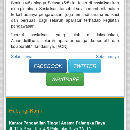
Senin (4/5) hingga Selasa (5/5) ini telah di sosialisasikan
oleh pimpinan. Sosialisasi tersebut selain memberitahukan
terkait adanya pengawasan, juga menjadi sarana edukasi
dan persuasi bagi seluruh aparatur terhadap kegiatan
pengawasan.
“berkat sosialisasi yang telah di laksanakan,
Alhamdulillaah, seluruh aparatur sangat kooperatif dan
kolaboratif.”, tandasnya. (VON)
Selanjutnya
Sebelumnya
FACEBOOK
TWITTER
WHATSAPP
Hubungi Kami
Kantor Pengadilan Tinggi Agama Palangka Raya
Jl. Tjilik Riwut Km. 4.5 Palangka Raya 73112