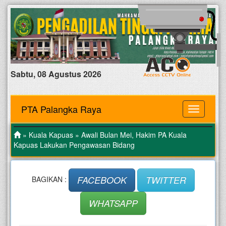
Sabtu, 08 Agustus 2026
PTA Palangka Raya
MENU
»
Kuala Kapuas
» Awali Bulan Mei, Hakim PA Kuala
Kapuas Lakukan Pengawasan Bidang
FACEBOOK
TWITTER
BAGIKAN :
WHATSAPP