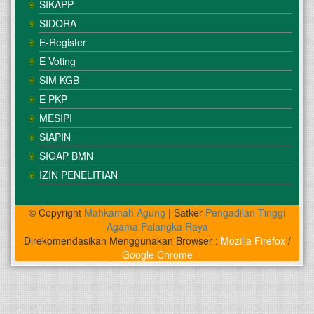
SIKAPP
SIDORA
E-Register
E Voting
SIM KGB
E PKP
MESIPI
SIAPIN
SIGAP BMN
IZIN PENELITIAN
© Copyright
Mahkamah Agung
| Satker
Pengadilan Tinggi
Agama Palangka Raya
Direkomendasikan Menggunakan Browser :
Mozilla Firefox
/
Google Chrome